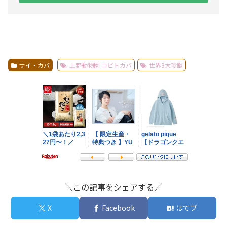
サイ・カバ
上野動物園 コビトカバ
世界3大珍獣
＼この記事をシェアする／
X
Facebook
はてブ