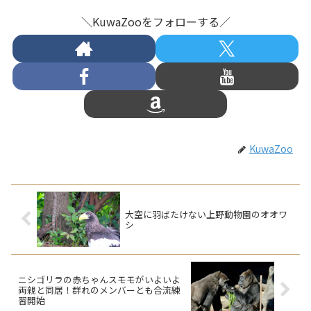
＼KuwaZooをフォローする／
KuwaZoo
大空に羽ばたけない上野動物園のオオワ
シ
ニシゴリラの赤ちゃんスモモがいよいよ
両親と同居！群れのメンバーとも合流練
習開始